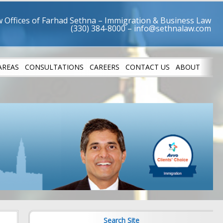
 Offices of Farhad Sethna – Immigration & Business Law
AREAS
CONSULTATIONS
CAREERS
CONTACT US
ABOUT
LETES
SUCCESS STO
Search Site