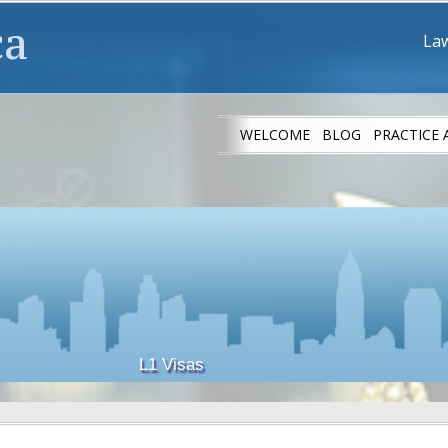
ca
Law
WELCOME
BLOG
PRACTICE 
IMMIGRANT ATH
L1 Visas