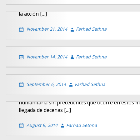
Prepárense: Se espera que SUPER-DACA (mi expresión
la acción […]
“SUPER-DACA” Acción ejecutiva de Obama
November 21, 2014
Farhad Sethna
Por el Abogado Farhad Sethna © 2014 ¿Hay un “SUP
frase jurídica!) en las obras? Esta es noticia de últim
SOLICITUDES DE FIANZA EN LA CORTE DE INM
November 14, 2014
Farhad Sethna
Por el Abogado Farhad Sethna © 2014 ¿Cuándo es un
ICE (Servicio de Inmigración y Control de Aduana)?
LOS NIÑOS EXTRANJEROS NO ACOMPAÑADOS – 
UNIDOS
September 6, 2014
Farhad Sethna
Por el abogado Farhad Sethna ©2014 Recientes repor
humanitaria sin precedentes que ocurre en estos m
llegada de decenas […]
August 9, 2014
Farhad Sethna